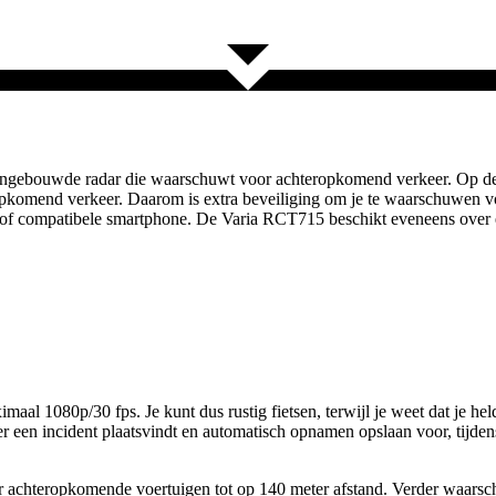
ingebouwde radar die waarschuwt voor achteropkomend verkeer. Op deze 
opkomend verkeer. Daarom is extra beveiliging om je te waarschuwen v
r of compatibele smartphone. De Varia RCT715 beschikt eveneens over e
al 1080p/30 fps. Je kunt dus rustig fietsen, terwijl je weet dat je hel
er een incident plaatsvindt en automatisch opnamen opslaan voor, tijden
or achteropkomende voertuigen tot op 140 meter afstand. Verder waarsc