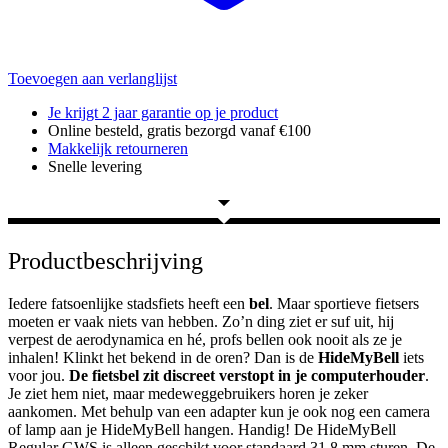
Toevoegen aan verlanglijst
Je krijgt 2 jaar garantie op je product
Online besteld, gratis bezorgd vanaf €100
Makkelijk retourneren
Snelle levering
Productbeschrijving
Iedere fatsoenlijke stadsfiets heeft een
bel
. Maar sportieve fietsers
moeten er vaak niets van hebben. Zo’n ding ziet er suf uit, hij
verpest de aerodynamica en hé, profs bellen ook nooit als ze je
inhalen! Klinkt het bekend in de oren? Dan is de
HideMyBell
iets
voor jou.
De fietsbel zit discreet verstopt in je computerhouder
.
Je ziet hem niet, maar medeweggebruikers horen je zeker
aankomen. Met behulp van een adapter kun je ook nog een camera
of lamp aan je HideMyBell hangen. Handig! De HideMyBell
Regular GWS is alleen geschikt voor standaard 31,8 mm sturen. De