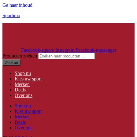
Ga naar inhoud
Sportimo
Facebook-square
Instagram
Facebook-messenger
Producten zoeken
Zoeken
Shop nu
Kies uw sport
Merken
Deals
Over ons
Shop nu
Kies uw sport
Merken
Deals
Over ons