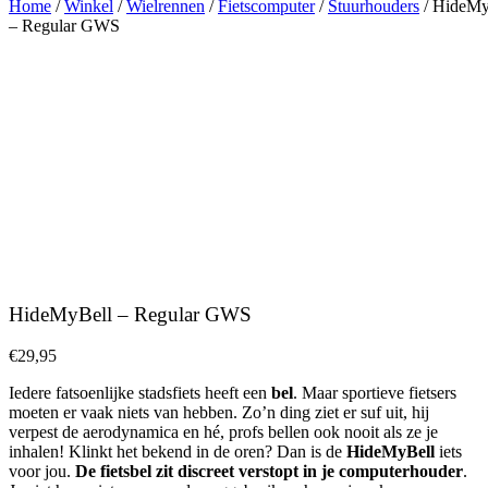
Home
/
Winkel
/
Wielrennen
/
Fietscomputer
/
Stuurhouders
/ HideMy
– Regular GWS
HideMyBell – Regular GWS
€
29,95
Iedere fatsoenlijke stadsfiets heeft een
bel
. Maar sportieve fietsers
moeten er vaak niets van hebben. Zo’n ding ziet er suf uit, hij
verpest de aerodynamica en hé, profs bellen ook nooit als ze je
inhalen! Klinkt het bekend in de oren? Dan is de
HideMyBell
iets
voor jou.
De fietsbel zit discreet verstopt in je computerhouder
.