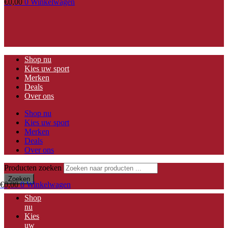
€
0,00
0
Winkelwagen
Shop nu
Kies uw sport
Merken
Deals
Over ons
Shop nu
Kies uw sport
Merken
Deals
Over ons
Producten zoeken
Zoeken
€
0,00
0
Winkelwagen
Shop
nu
Kies
uw